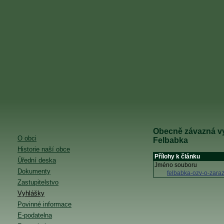
Obecně závazná vy
O obci
Felbabka
Historie naší obce
Přílohy k článku
Úřední deska
Jméno souboru
Dokumenty
felbabka-ozv-o-zara
Zastupitelstvo
Vyhlášky
Povinné informace
E-podatelna