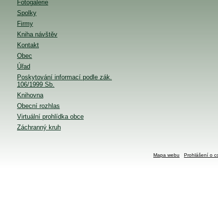
Fotogalerie
Spolky
Firmy
Kniha návštěv
Kontakt
Obec
Úřad
Poskytování informací podle zák.
106/1999 Sb.
Knihovna
Obecní rozhlas
Virtuální prohlídka obce
Záchranný kruh
Mapa webu
Prohlášení o c