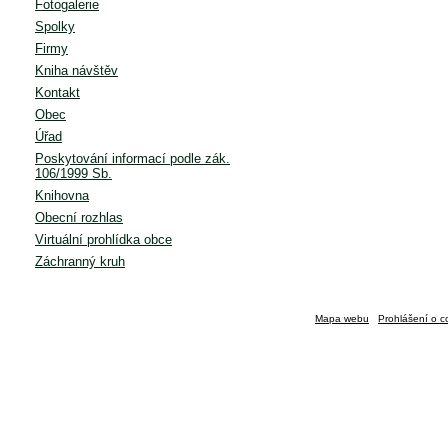
Fotogalerie
Spolky
Firmy
Kniha návštěv
Kontakt
Obec
Úřad
Poskytování informací podle zák.
106/1999 Sb.
Knihovna
Obecní rozhlas
Virtuální prohlídka obce
Záchranný kruh
Mapa webu
Prohlášení o c