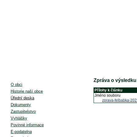
Zpráva o výsledku
O obci
Přílohy k článku
Historie naší obce
Jméno souboru
Úřední deska
zprava-felbabka-202
Dokumenty
Zastupitelstvo
Vyhlášky
Povinné informace
E-podatelna