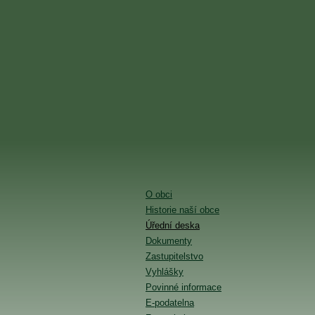
O obci
Historie naší obce
Úřední deska
Dokumenty
Zastupitelstvo
Vyhlášky
Povinné informace
E-podatelna