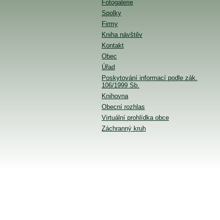
Fotogalerie
Spolky
Firmy
Kniha návštěv
Kontakt
Obec
Úřad
Poskytování informací podle zák.
106/1999 Sb.
Knihovna
Obecní rozhlas
Virtuální prohlídka obce
Záchranný kruh