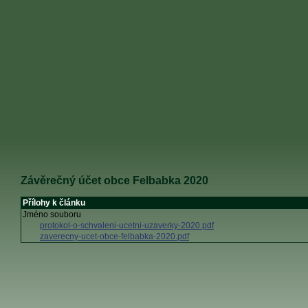
Závěrečný účet obce Felbabka 2020
Přílohy k článku
Jméno souboru
protokol-o-schvaleni-ucetni-uzaverky-2020.pdf
zaverecny-ucet-obce-felbabka-2020.pdf