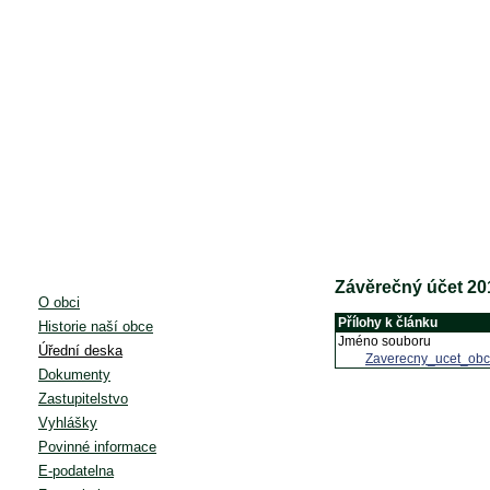
Závěrečný účet 20
O obci
Přílohy k článku
Historie naší obce
Jméno souboru
Úřední deska
Zaverecny_ucet_obc
Dokumenty
Zastupitelstvo
Vyhlášky
Povinné informace
E-podatelna