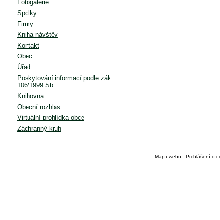
Fotogalerie
Spolky
Firmy
Kniha návštěv
Kontakt
Obec
Úřad
Poskytování informací podle zák.
106/1999 Sb.
Knihovna
Obecní rozhlas
Virtuální prohlídka obce
Záchranný kruh
Mapa webu
Prohlášení o c