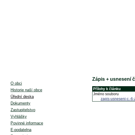
Zápis + usnesení č
O obci
Přílohy k článku
Historie naší obce
Jméno souboru
Úřední deska
zapis-usneseni-c.-6-
Dokumenty
Zastupitelstvo
Vyhlášky
Povinné informace
E-podatelna