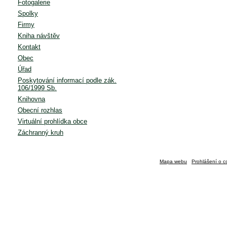
Fotogalerie
Spolky
Firmy
Kniha návštěv
Kontakt
Obec
Úřad
Poskytování informací podle zák.
106/1999 Sb.
Knihovna
Obecní rozhlas
Virtuální prohlídka obce
Záchranný kruh
Mapa webu
Prohlášení o c