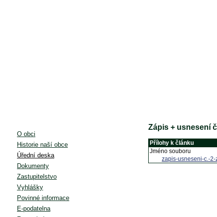
Zápis + usnesení č
O obci
Přílohy k článku
Historie naší obce
Jméno souboru
Úřední deska
zapis-usneseni-c.-2-
Dokumenty
Zastupitelstvo
Vyhlášky
Povinné informace
E-podatelna