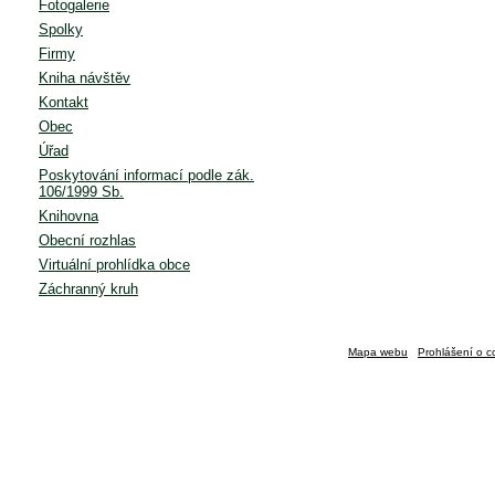
Fotogalerie
Spolky
Firmy
Kniha návštěv
Kontakt
Obec
Úřad
Poskytování informací podle zák.
106/1999 Sb.
Knihovna
Obecní rozhlas
Virtuální prohlídka obce
Záchranný kruh
Mapa webu
Prohlášení o c