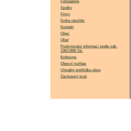
Fotogalerie
Spolky
Firmy
Kniha návštěv
Kontakt
Obec
Úřad
Poskytování informací podle zák.
106/1999 Sb.
Knihovna
Obecní rozhlas
Virtuální prohlídka obce
Záchranný kruh