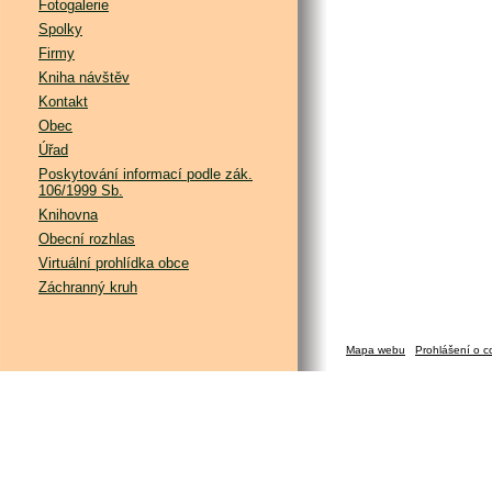
Fotogalerie
Spolky
Firmy
Kniha návštěv
Kontakt
Obec
Úřad
Poskytování informací podle zák.
106/1999 Sb.
Knihovna
Obecní rozhlas
Virtuální prohlídka obce
Záchranný kruh
Mapa webu
Prohlášení o c