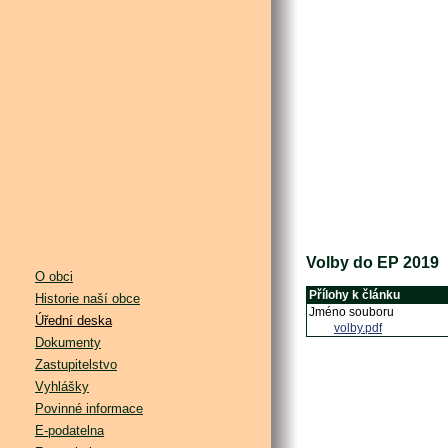
Volby do EP 2019
O obci
Přílohy k článku
Historie naší obce
Jméno souboru
Úřední deska
volby.pdf
Dokumenty
Zastupitelstvo
Vyhlášky
Povinné informace
E-podatelna