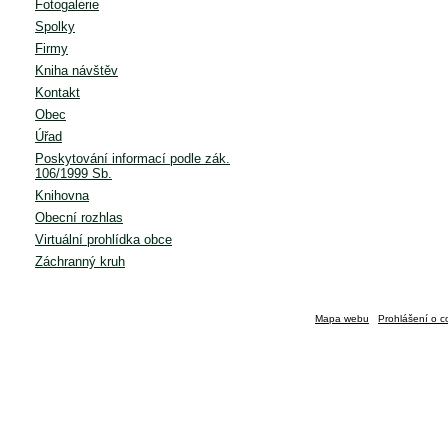
Fotogalerie
Spolky
Firmy
Kniha návštěv
Kontakt
Obec
Úřad
Poskytování informací podle zák.
106/1999 Sb.
Knihovna
Obecní rozhlas
Virtuální prohlídka obce
Záchranný kruh
Mapa webu
Prohlášení o c