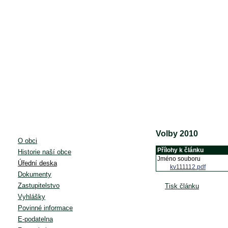
Volby 2010
O obci
Přílohy k článku
Historie naší obce
Jméno souboru
Úřední deska
kv111112.pdf
Dokumenty
Zastupitelstvo
Tisk článku
Vyhlášky
Povinné informace
E-podatelna