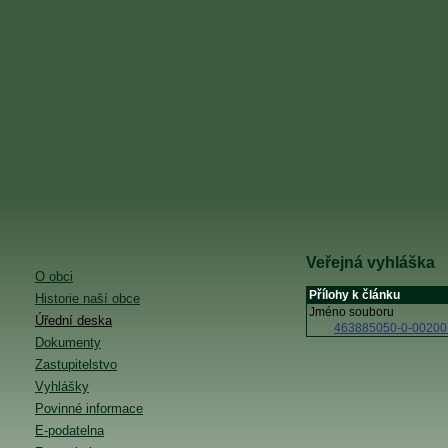
Veřejná vyhláška
O obci
Přílohy k článku
Historie naší obce
Jméno souboru
Úřední deska
463885050-0-00200
Dokumenty
Zastupitelstvo
Vyhlášky
Povinné informace
E-podatelna