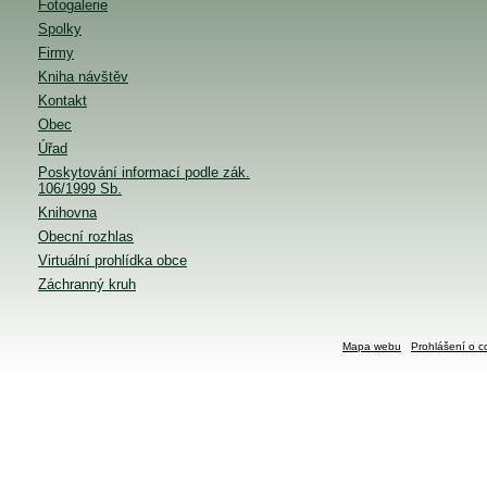
Fotogalerie
Spolky
Firmy
Kniha návštěv
Kontakt
Obec
Úřad
Poskytování informací podle zák.
106/1999 Sb.
Knihovna
Obecní rozhlas
Virtuální prohlídka obce
Záchranný kruh
Mapa webu
Prohlášení o c