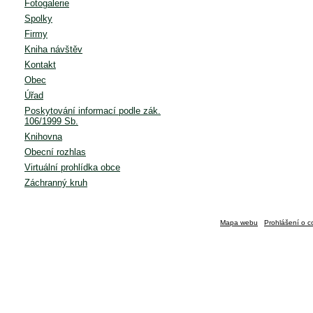
Fotogalerie
Spolky
Firmy
Kniha návštěv
Kontakt
Obec
Úřad
Poskytování informací podle zák.
106/1999 Sb.
Knihovna
Obecní rozhlas
Virtuální prohlídka obce
Záchranný kruh
Mapa webu
Prohlášení o c