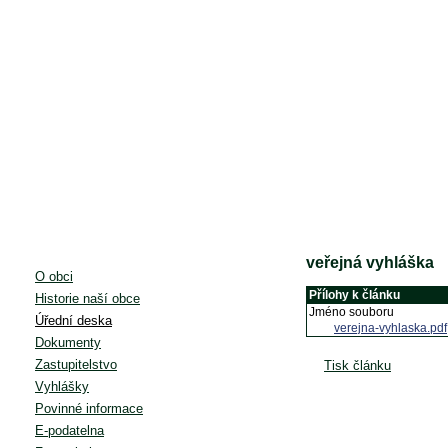
veřejná vyhláška
O obci
Přílohy k článku
Historie naší obce
Jméno souboru
Úřední deska
verejna-vyhlaska.pdf
Dokumenty
Zastupitelstvo
Tisk článku
Vyhlášky
Povinné informace
E-podatelna