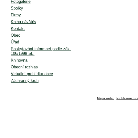
Fotogalerie
Spolky
Firmy
Kniha návštěv
Kontakt
Obec
Úřad
Poskytování informací podle zák.
106/1999 Sb.
Knihovna
Obecní rozhlas
Virtuální prohlídka obce
Záchranný kruh
Mapa webu
Prohlášení o c