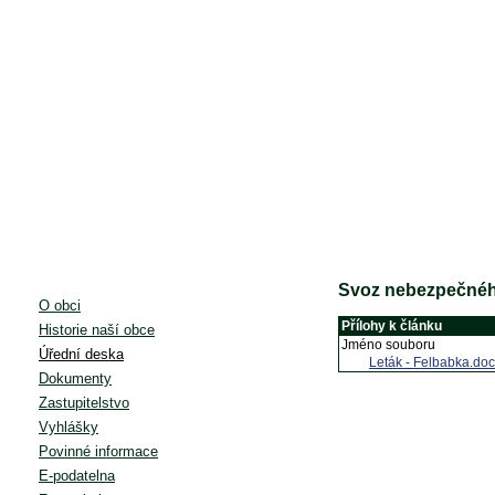
Svoz nebezpečné
O obci
Přílohy k článku
Historie naší obce
Jméno souboru
Úřední deska
Leták - Felbabka.doc
Dokumenty
Zastupitelstvo
Vyhlášky
Povinné informace
E-podatelna