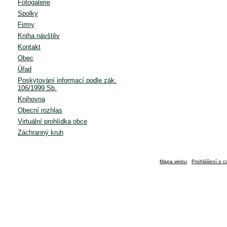
Fotogalerie
Spolky
Firmy
Kniha návštěv
Kontakt
Obec
Úřad
Poskytování informací podle zák.
106/1999 Sb.
Knihovna
Obecní rozhlas
Virtuální prohlídka obce
Záchranný kruh
Mapa webu
Prohlášení o c