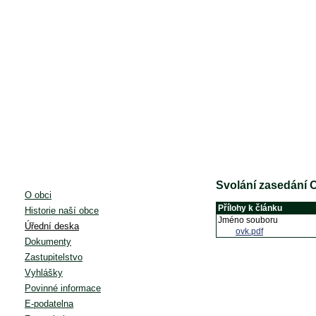
Svolání zasedání
O obci
Přílohy k článku
Historie naší obce
Jméno souboru
Úřední deska
ovk.pdf
Dokumenty
Zastupitelstvo
Vyhlášky
Povinné informace
E-podatelna