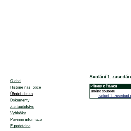
Svolání 1. zasedá
O obci
Přílohy k článku
Historie naší obce
Jméno souboru
Úřední deska
svolani-1.-zasedani-
Dokumenty
Zastupitelstvo
Vyhlášky
Povinné informace
E-podatelna