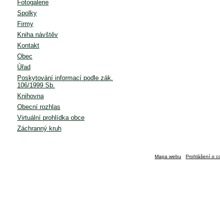
Fotogalerie
Spolky
Firmy
Kniha návštěv
Kontakt
Obec
Úřad
Poskytování informací podle zák.
106/1999 Sb.
Knihovna
Obecní rozhlas
Virtuální prohlídka obce
Záchranný kruh
Mapa webu
Prohlášení o c