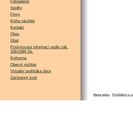
Fotogalerie
Spolky
Firmy
Kniha návštěv
Kontakt
Obec
Úřad
Poskytování informací podle zák.
106/1999 Sb.
Knihovna
Obecní rozhlas
Virtuální prohlídka obce
Záchranný kruh
Mapa webu
Prohlášení o c