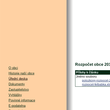
Rozpočet obce 20
O obci
Přílohy k článku
Historie naší obce
Jméno souboru
Úřední deska
polozkovy-rozpocet-
Dokumenty
rozpocet-felbabka.xl
Zastupitelstvo
Vyhlášky
Povinné informace
E-podatelna