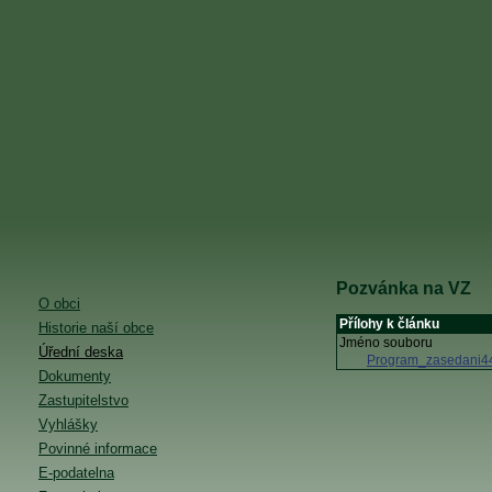
Pozvánka na VZ
O obci
Přílohy k článku
Historie naší obce
Jméno souboru
Úřední deska
Program_zasedani4
Dokumenty
Zastupitelstvo
Vyhlášky
Povinné informace
E-podatelna