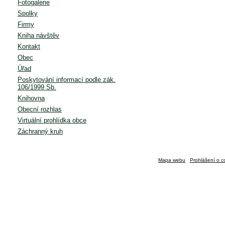
Fotogalerie
Spolky
Firmy
Kniha návštěv
Kontakt
Obec
Úřad
Poskytování informací podle zák.
106/1999 Sb.
Knihovna
Obecní rozhlas
Virtuální prohlídka obce
Záchranný kruh
Mapa webu
Prohlášení o c