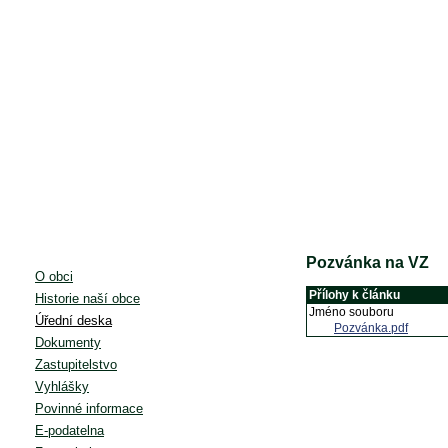
Pozvánka na VZ
O obci
Přílohy k článku
Historie naší obce
Jméno souboru
Úřední deska
Pozvánka.pdf
Dokumenty
Zastupitelstvo
Vyhlášky
Povinné informace
E-podatelna