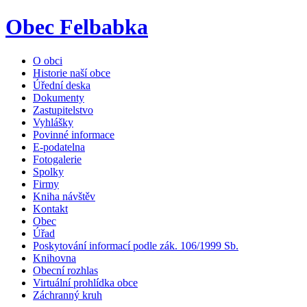
Obec Felbabka
O obci
Historie naší obce
Úřední deska
Dokumenty
Zastupitelstvo
Vyhlášky
Povinné informace
E-podatelna
Fotogalerie
Spolky
Firmy
Kniha návštěv
Kontakt
Obec
Úřad
Poskytování informací podle zák. 106/1999 Sb.
Knihovna
Obecní rozhlas
Virtuální prohlídka obce
Záchranný kruh