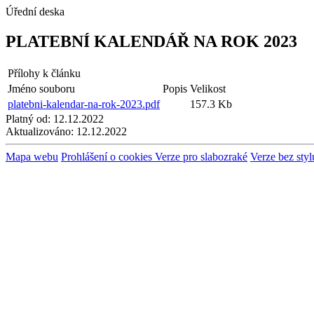
Úřední deska
PLATEBNÍ KALENDÁŘ NA ROK 2023
Přílohy k článku
Jméno souboru
Popis
Velikost
platebni-kalendar-na-rok-2023.pdf
157.3 Kb
Platný od:
12.12.2022
Aktualizováno:
12.12.2022
Mapa webu
Prohlášení o cookies
Verze pro slabozraké
Verze bez styl