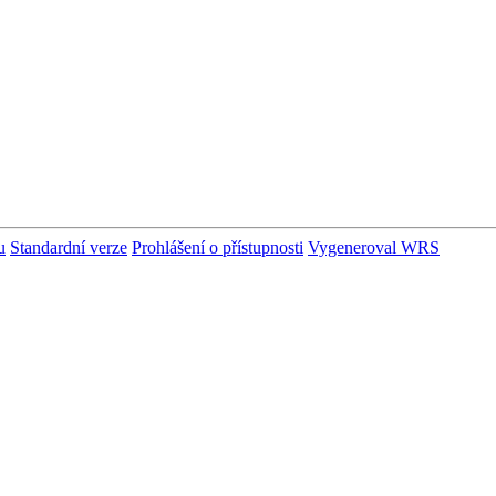
u
Standardní verze
Prohlášení o přístupnosti
Vygeneroval WRS