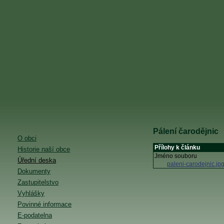
Pálení čarodějnic
O obci
Přílohy k článku
Historie naší obce
Jméno souboru
Úřední deska
paleni-carodejnic.jp
Dokumenty
Zastupitelstvo
Vyhlášky
Povinné informace
E-podatelna