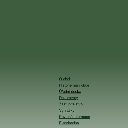
O obci
Historie naší obce
Úřední deska
Dokumenty
Zastupitelstvo
Vyhlášky
Povinné informace
E-podatelna