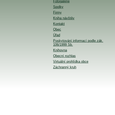
Fotogalerie
Spolky
Firmy
Kniha návštěv
Kontakt
Obec
Úřad
Poskytování informací podle zák.
106/1999 Sb.
Knihovna
Obecní rozhlas
Virtuální prohlídka obce
Záchranný kruh