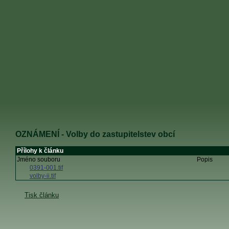
OZNÁMENÍ - Volby do zastupitelstev obcí
Přílohy k článku
Jméno souboru
Popis
0391-001.tif
volby-ii.tif
Tisk článku