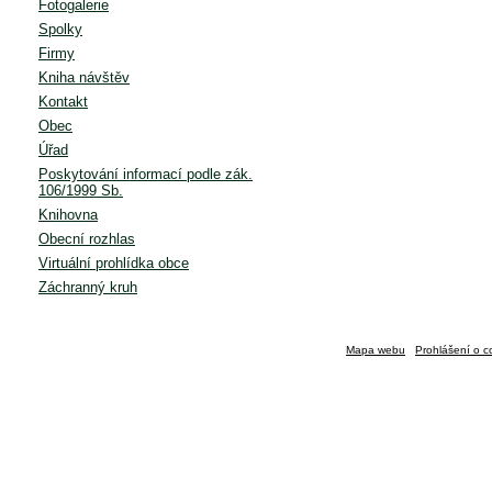
Fotogalerie
Spolky
Firmy
Kniha návštěv
Kontakt
Obec
Úřad
Poskytování informací podle zák.
106/1999 Sb.
Knihovna
Obecní rozhlas
Virtuální prohlídka obce
Záchranný kruh
Mapa webu
Prohlášení o c