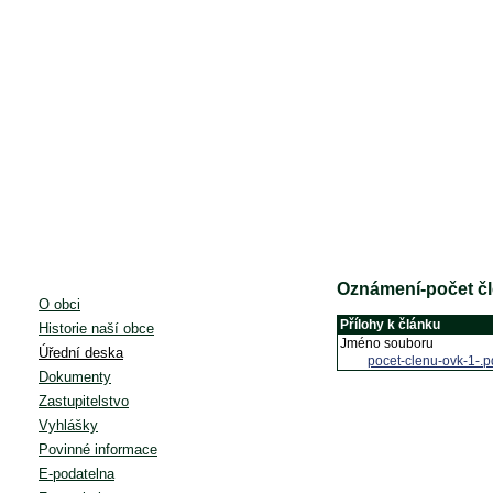
Oznámení-počet č
O obci
Přílohy k článku
Historie naší obce
Jméno souboru
Úřední deska
pocet-clenu-ovk-1-.p
Dokumenty
Zastupitelstvo
Vyhlášky
Povinné informace
E-podatelna