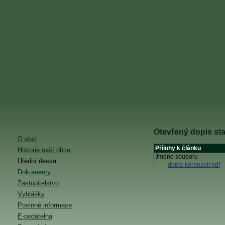
Otevřený dopis st
O obci
Přílohy k článku
Historie naší obce
Jméno souboru
Úřední deska
dopis-koronavir.pdf
Dokumenty
Zastupitelstvo
Vyhlášky
Povinné informace
E-podatelna