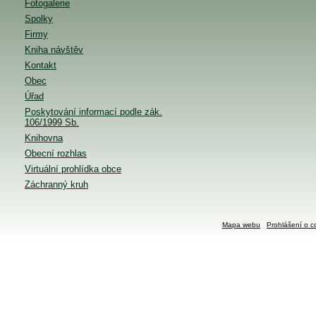
Fotogalerie
Spolky
Firmy
Kniha návštěv
Kontakt
Obec
Úřad
Poskytování informací podle zák.
106/1999 Sb.
Knihovna
Obecní rozhlas
Virtuální prohlídka obce
Záchranný kruh
Mapa webu
Prohlášení o c