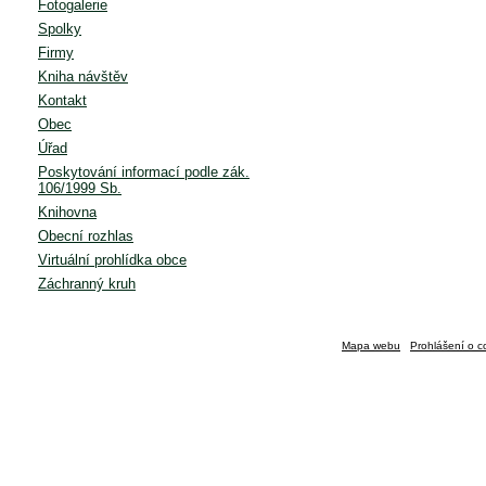
Fotogalerie
Spolky
Firmy
Kniha návštěv
Kontakt
Obec
Úřad
Poskytování informací podle zák.
106/1999 Sb.
Knihovna
Obecní rozhlas
Virtuální prohlídka obce
Záchranný kruh
Mapa webu
Prohlášení o c