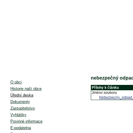
nebezpečný odpa
O obci
Přílohy k článku
Historie naší obce
Jméno souboru
Úřední deska
Nebezpecny_odpad
Dokumenty
Zastupitelstvo
Vyhlášky
Povinné informace
E-podatelna