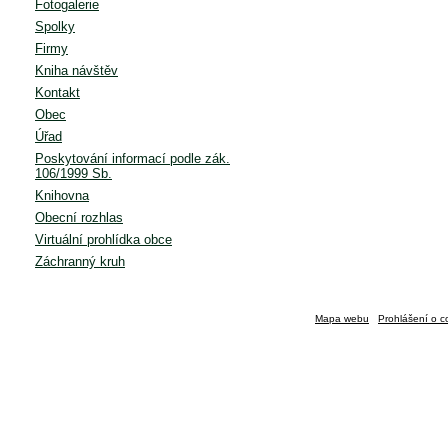
Fotogalerie
Spolky
Firmy
Kniha návštěv
Kontakt
Obec
Úřad
Poskytování informací podle zák.
106/1999 Sb.
Knihovna
Obecní rozhlas
Virtuální prohlídka obce
Záchranný kruh
Mapa webu
Prohlášení o c