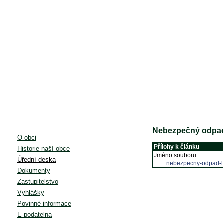
Nebezpečný odpad 
O obci
Přílohy k článku
Historie naší obce
Jméno souboru
Úřední deska
nebezpecny-odpad-le
Dokumenty
Zastupitelstvo
Vyhlášky
Povinné informace
E-podatelna