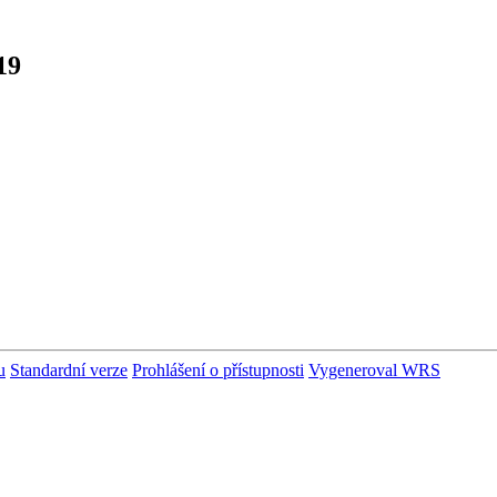
19
u
Standardní verze
Prohlášení o přístupnosti
Vygeneroval WRS