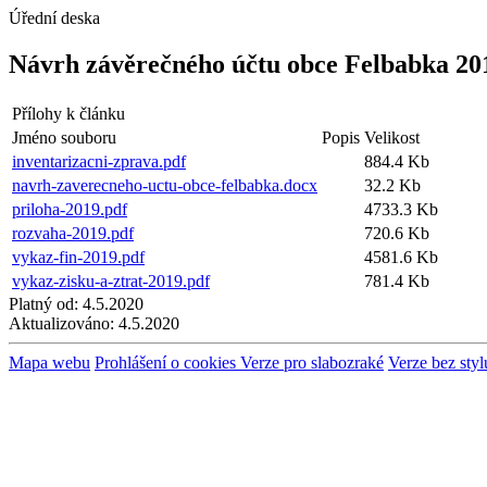
Úřední deska
Návrh závěrečného účtu obce Felbabka 20
Přílohy k článku
Jméno souboru
Popis
Velikost
inventarizacni-zprava.pdf
884.4 Kb
navrh-zaverecneho-uctu-obce-felbabka.docx
32.2 Kb
priloha-2019.pdf
4733.3 Kb
rozvaha-2019.pdf
720.6 Kb
vykaz-fin-2019.pdf
4581.6 Kb
vykaz-zisku-a-ztrat-2019.pdf
781.4 Kb
Platný od:
4.5.2020
Aktualizováno:
4.5.2020
Mapa webu
Prohlášení o cookies
Verze pro slabozraké
Verze bez styl