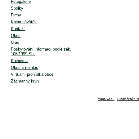
Fotogalerie
Spolky
Firmy
Kniha návštěv
Kontakt
Obec
Úřad
Poskytování informací podle zák.
106/1999 Sb.
Knihovna
Obecní rozhlas
Virtuální prohlídka obce
Záchranný kruh
Mapa webu
Prohlášení o c