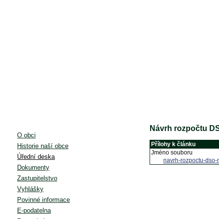
Návrh rozpočtu D
O obci
Přílohy k článku
Historie naší obce
Jméno souboru
Úřední deska
navrh-rozpoctu-dso-
Dokumenty
Zastupitelstvo
Vyhlášky
Povinné informace
E-podatelna