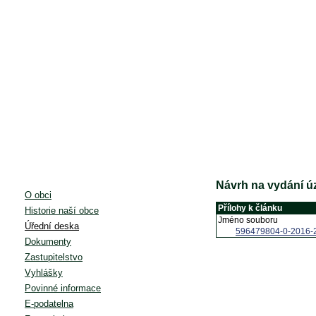
Návrh na vydání úz
O obci
Přílohy k článku
Historie naší obce
Jméno souboru
Úřední deska
596479804-0-2016-
Dokumenty
Zastupitelstvo
Vyhlášky
Povinné informace
E-podatelna