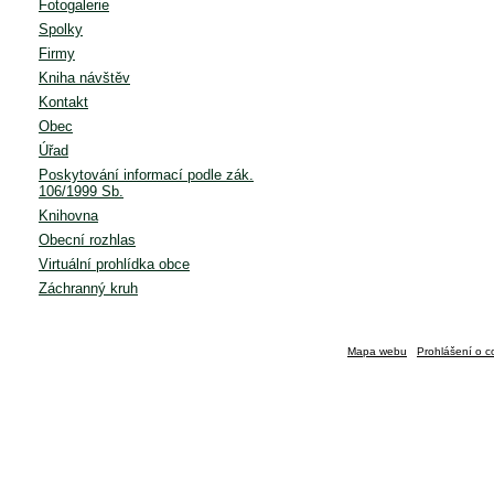
Fotogalerie
Spolky
Firmy
Kniha návštěv
Kontakt
Obec
Úřad
Poskytování informací podle zák.
106/1999 Sb.
Knihovna
Obecní rozhlas
Virtuální prohlídka obce
Záchranný kruh
Mapa webu
Prohlášení o c