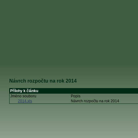
Návrch rozpočtu na rok 2014
Přílohy k článku
Jméno souboru
Popis
2014.xls
Návrch rozpočtu na rok 2014