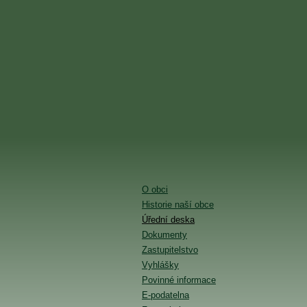
O obci
Historie naší obce
Úřední deska
Dokumenty
Zastupitelstvo
Vyhlášky
Povinné informace
E-podatelna