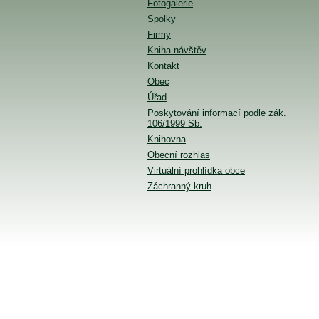
Fotogalerie
Spolky
Firmy
Kniha návštěv
Kontakt
Obec
Úřad
Poskytování informací podle zák.
106/1999 Sb.
Knihovna
Obecní rozhlas
Virtuální prohlídka obce
Záchranný kruh