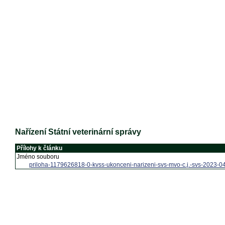
Nařízení Státní veterinární správy
Přílohy k článku
Jméno souboru
priloha-1179626818-0-kvss-ukonceni-narizeni-svs-mvo-c.j.-svs-2023-04