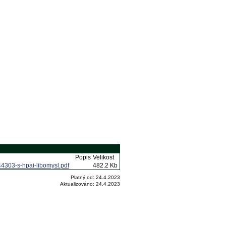
Popis
Velikost
4303-s-hpai-libomysl.pdf
482.2 Kb
Platný od:
24.4.2023
Aktualizováno:
24.4.2023