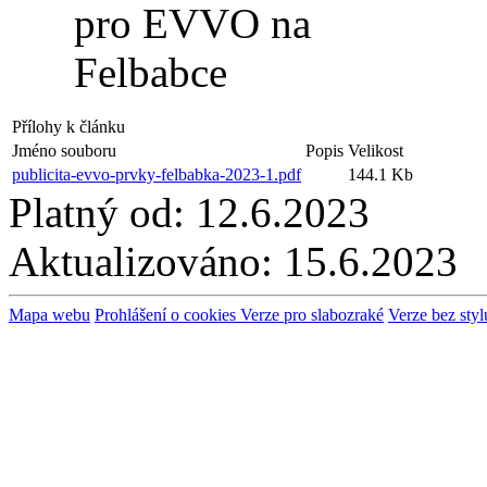
Přílohy k článku
Jméno souboru
Popis
Velikost
publicita-evvo-prvky-felbabka-2023-1.pdf
144.1 Kb
Platný od:
12.6.2023
Aktualizováno:
15.6.2023
Mapa webu
Prohlášení o cookies
Verze pro slabozraké
Verze bez styl