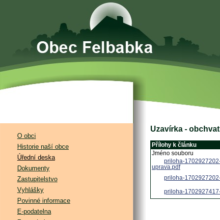
Uzavírka - obchvat
O obci
Přílohy k článku
Historie naší obce
Jméno souboru
Úřední deska
priloha-1702927202-
uprava.pdf
Dokumenty
priloha-1702927202-
Zastupitelstvo
Vyhlášky
priloha-1702927417
Povinné informace
E-podatelna