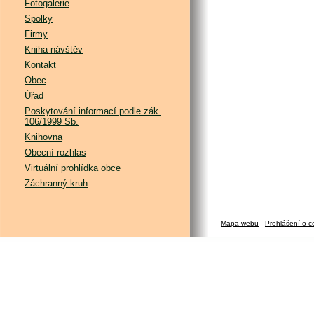
Fotogalerie
Spolky
Firmy
Kniha návštěv
Kontakt
Obec
Úřad
Poskytování informací podle zák.
106/1999 Sb.
Knihovna
Obecní rozhlas
Virtuální prohlídka obce
Záchranný kruh
Mapa webu
Prohlášení o c