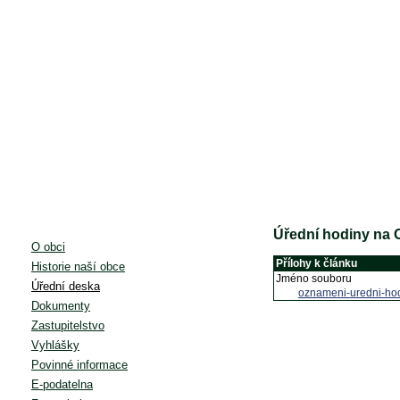
Úřední hodiny na 
O obci
Přílohy k článku
Historie naší obce
Jméno souboru
Úřední deska
oznameni-uredni-ho
Dokumenty
Zastupitelstvo
Vyhlášky
Povinné informace
E-podatelna