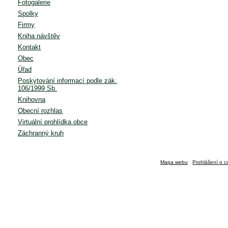
Fotogalerie
Spolky
Firmy
Kniha návštěv
Kontakt
Obec
Úřad
Poskytování informací podle zák.
106/1999 Sb.
Knihovna
Obecní rozhlas
Virtuální prohlídka obce
Záchranný kruh
Mapa webu
Prohlášení o c