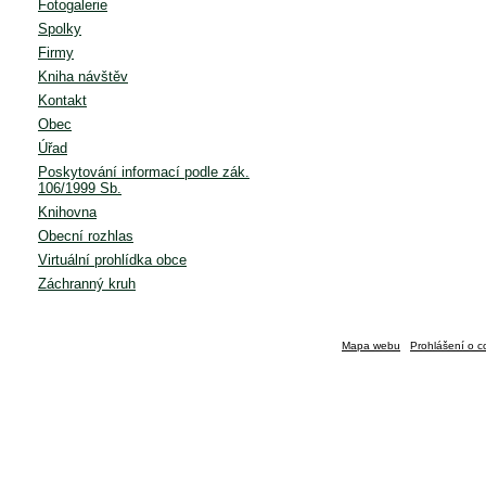
Fotogalerie
Spolky
Firmy
Kniha návštěv
Kontakt
Obec
Úřad
Poskytování informací podle zák.
106/1999 Sb.
Knihovna
Obecní rozhlas
Virtuální prohlídka obce
Záchranný kruh
Mapa webu
Prohlášení o c