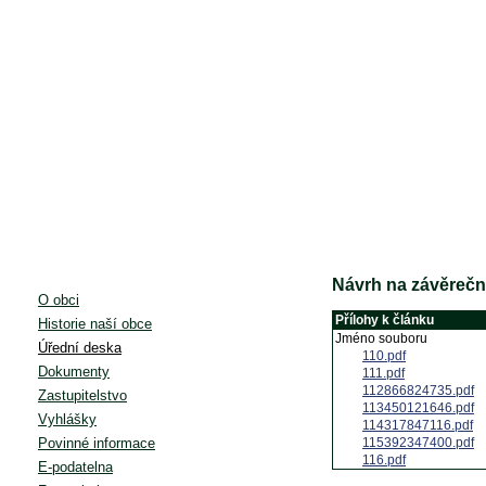
Návrh na závěrečn
O obci
Přílohy k článku
Historie naší obce
Jméno souboru
Úřední deska
110.pdf
Dokumenty
111.pdf
112866824735.pdf
Zastupitelstvo
113450121646.pdf
Vyhlášky
114317847116.pdf
Povinné informace
115392347400.pdf
116.pdf
E-podatelna